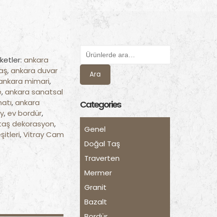
iketler:
ankara
aş
,
ankara duvar
Ara
ankara mimari
,
e
,
ankara sanatsal
natı
,
ankara
Categories
ay
,
ev bordür
,
taş dekorasyon
,
Genel
itleri
,
Vitray Cam
Doğal Taş
Traverten
Mermer
Granit
Bazalt
Bordür