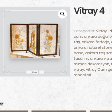
Vitray 4
Kategoriler:
Vitray
Et
cam
,
ankara doğal t
taş
,
ankara ferforje
,
ankara naturel ston
pano
,
ankara taş sa
tasarım
,
ankara vitr
mimari dekorasyon
,
vitray
,
Vitray Cam çeş
modelleri
er