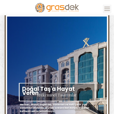
Doğal Taş'a Hayat
Veren
Mükemmel Tasarımlar
Mermer, Granit, Doğal Taş, Traverten ve Hafif Çelik Yapı
Sistemleri alanında, 22 yıldır Ankara'dan dünyaya uzanan
kalitenin adı ve temsilcisiyiz.