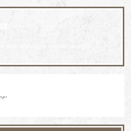
ız
kin sağlayıcılar ile iş ortaklığı kuruyoruz.