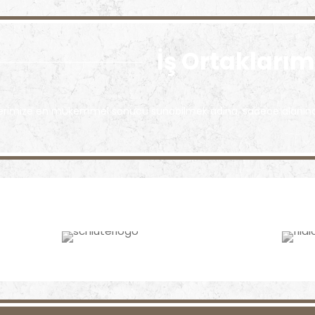
İş Ortaklarım
erimize en mükemmel sonucu sunabilmek adına, sadece alanında seç