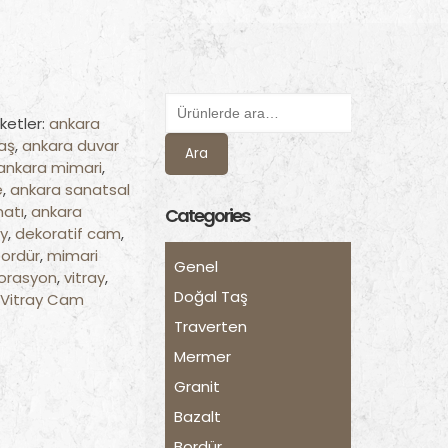
iketler:
ankara
aş
,
ankara duvar
Ara
ankara mimari
,
e
,
ankara sanatsal
natı
,
ankara
Categories
ay
,
dekoratif cam
,
bordür
,
mimari
Genel
orasyon
,
vitray
,
Doğal Taş
Vitray Cam
Traverten
Mermer
Granit
Bazalt
Bordür