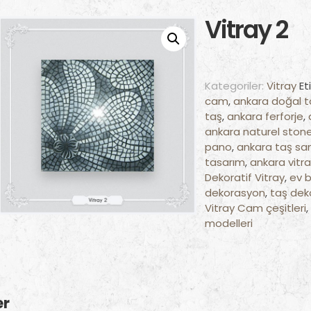
Vitray 2
Kategoriler:
Vitray
Et
cam
,
ankara doğal t
taş
,
ankara ferforje
,
ankara naturel ston
pano
,
ankara taş sa
tasarım
,
ankara vitr
Dekoratif Vitray
,
ev 
dekorasyon
,
taş dek
Vitray Cam çeşitleri
,
modelleri
er