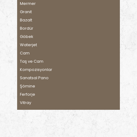
Mermer
Granit
Bazalt
Bordür
Göbek
Waterjet
Cam
Taş ve Cam
Kompozisyonlar
Sanatsal Pano
Şömine
Ferforje
Vitray