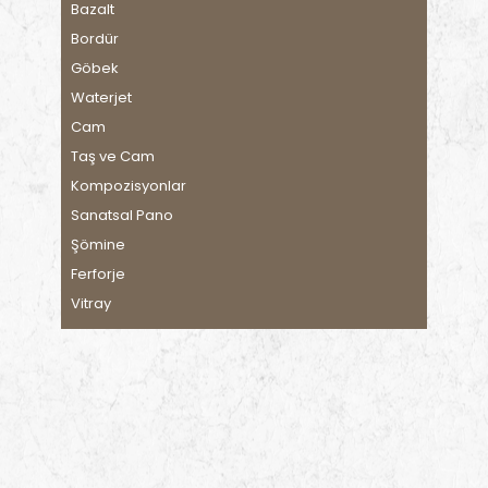
Bazalt
Bordür
Göbek
Waterjet
Cam
Taş ve Cam
Kompozisyonlar
Sanatsal Pano
Şömine
Ferforje
Vitray