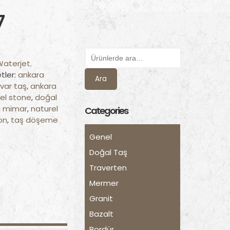
7
Waterjet
,
etler:
ankara
Ara
var taş
,
ankara
el stone
,
doğal
ç mimar
,
naturel
Categories
on
,
taş döşeme
Genel
Doğal Taş
Traverten
Mermer
Granit
Bazalt
Bordür