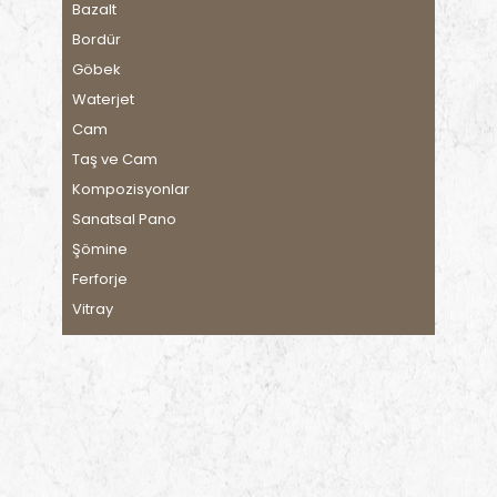
Bazalt
Bordür
Göbek
Waterjet
Cam
Taş ve Cam
Kompozisyonlar
Sanatsal Pano
Şömine
Ferforje
Vitray