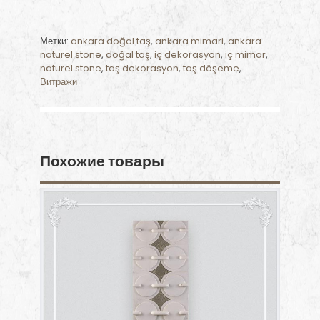
Метки:
ankara doğal taş
,
ankara mimari
,
ankara
naturel stone
,
doğal taş
,
iç dekorasyon
,
iç mimar
,
naturel stone
,
taş dekorasyon
,
taş döşeme
,
Витражи
Похожие товары