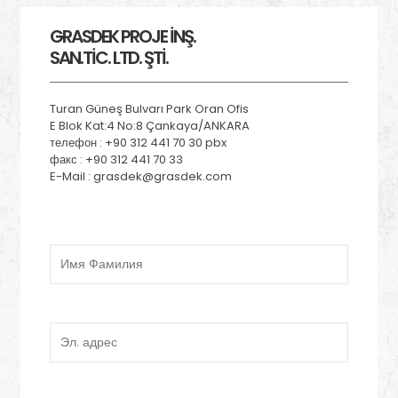
GRASDEK PROJE İNŞ.
SAN.TİC. LTD. ŞTİ.
Turan Güneş Bulvarı Park Oran Ofis
E Blok Kat:4 No:8 Çankaya/ANKARA
телефон : +90 312 441 70 30 pbx
факс : +90 312 441 70 33
E-Mail : grasdek@grasdek.com