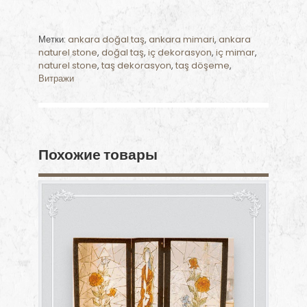
Метки:
ankara doğal taş
,
ankara mimari
,
ankara
naturel stone
,
doğal taş
,
iç dekorasyon
,
iç mimar
,
naturel stone
,
taş dekorasyon
,
taş döşeme
,
Витражи
Похожие товары